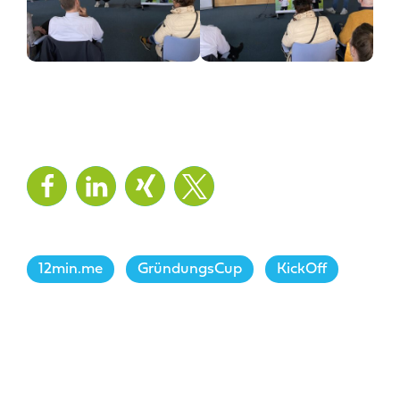
12min.me
,
GründungsCup
,
KickOff