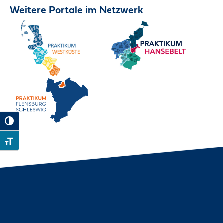
Weitere Portale im Netzwerk
Toggle High Contrast
Toggle Font size