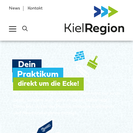
News
Kontakt
Dein
Praktikum
direkt um die Ecke!
Du suchst einen Praktikumsplatz, der nicht nur zu dir
passt, sondern auch ganz in deiner Nähe liegt?
Dann bist du bei der Praktikumsbörse KielRegion
und Neumünstergenau richtig!