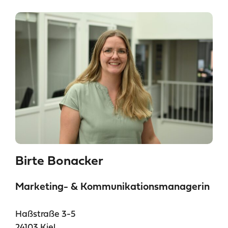
Zusätzlich stehen
kostengünstige Monats-,
für
Jahres- und Studierenden-Abonnements
Vielfahrende zur Verfügung, die die
beinhalten.
kostenlose erste halbe Stunde
Die SprottenFlotte leistet einen wichtigen
Beitrag zur
nachhaltigen Mobilität und
innerhalb der
regionalen Vernetzung
KielRegion –
günstig, flexibel und
.
umweltfreundlich
Birte Bonacker
Marketing- & Kommunikationsmanagerin
Haßstraße 3-5
24103 Kiel