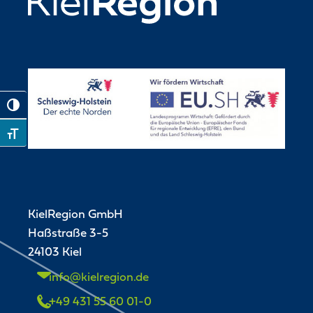
Toggle High Contrast
Toggle Font size
KielRegion GmbH
Haßstraße 3-5
24103 Kiel
info@kielregion.de
+49 431 55 60 01-0