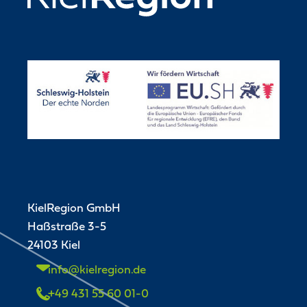
KielRegion GmbH
Haßstraße 3-5
24103 Kiel
info@kielregion.de
+49 431 55 60 01-0