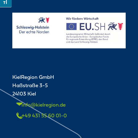
Toggle Font size
KielRegion GmbH
Haßstraße 3-5
24103 Kiel
info@kielregion.de
+49 431 55 60 01-0