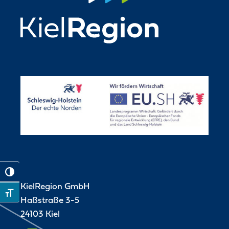
Toggle High Contrast
KielRegion GmbH
Toggle Font size
Haßstraße 3-5
24103 Kiel