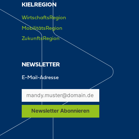
KIELREGION
WirtschaftsRegion
MobilitätsRegion
ZukunftsRegion
NEWSLETTER
E-Mail-Adresse