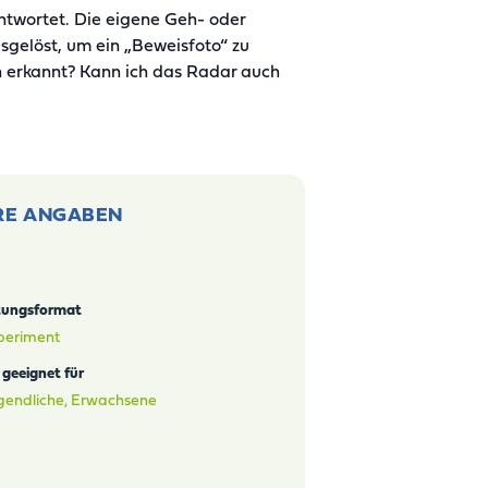
antwortet. Die eigene Geh- oder
gelöst, um ein „Beweisfoto“ zu
en erkannt? Kann ich das Radar auch
RE ANGABEN
tungsformat
periment
geeignet für
ugendliche, Erwachsene