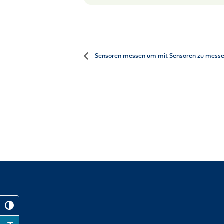
Sensoren messen um mit Sensoren zu mess
Toggle High Contrast