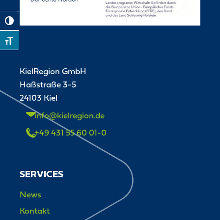
Toggle High Contrast
Toggle Font size
KielRegion GmbH
Haßstraße 3-5
24103 Kiel
info@kielregion.de
+49 431 55 60 01-0
SERVICES
News
Kontakt