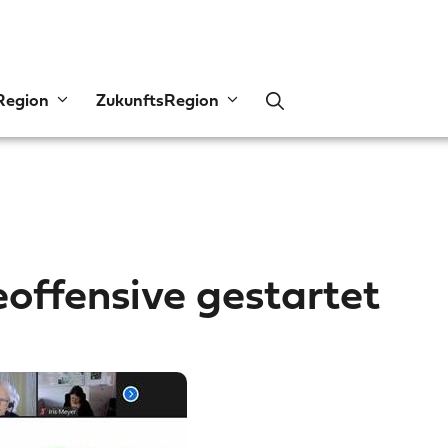
Region
ZukunftsRegion
eoffensive gestartet