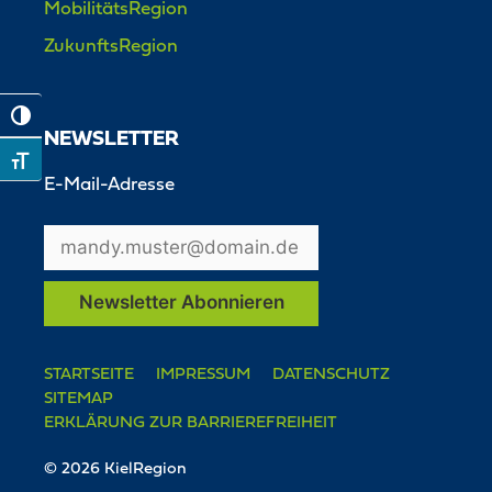
MobilitätsRegion
ZukunftsRegion
Toggle High Contrast
NEWSLETTER
Toggle Font size
E-Mail-Adresse
STARTSEITE
IMPRESSUM
DATENSCHUTZ
SITEMAP
ERKLÄRUNG ZUR BARRIEREFREIHEIT
© 2026 KielRegion