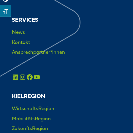
Toggle High Contrast
Toggle Font size
SERVICES
News
Kontakt
Ansprechpartner*innen
KIELREGION
WirtschaftsRegion
MobilitätsRegion
ZukunftsRegion