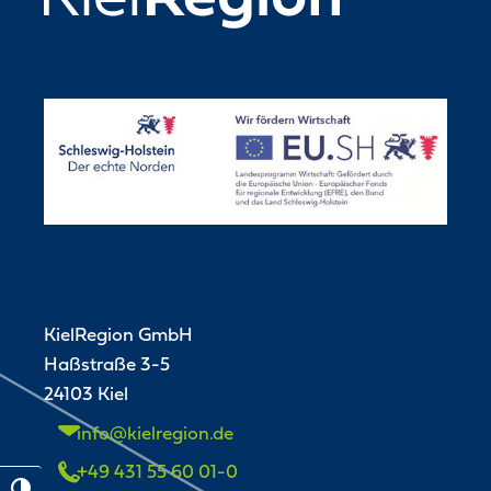
KielRegion GmbH
Haßstraße 3-5
24103 Kiel
info@kielregion.de
+49 431 55 60 01-0