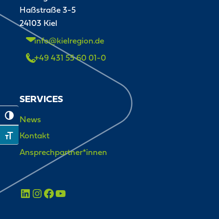
Haßstraße 3-5
24103 Kiel
info@kielregion.de
+49 431 55 60 01-0
SERVICES
Toggle High Contrast
News
Kontakt
Toggle Font size
Ansprechpartner*innen