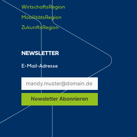
WirtschaftsRegion
MobilitätsRegion
ZukunftsRegion
NEWSLETTER
E-Mail-Adresse