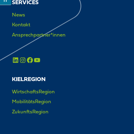
Toggle Font size
SERVICES
News
Kontakt
Ansprechpartner*innen
KIELREGION
WirtschaftsRegion
MobilitätsRegion
ZukunftsRegion