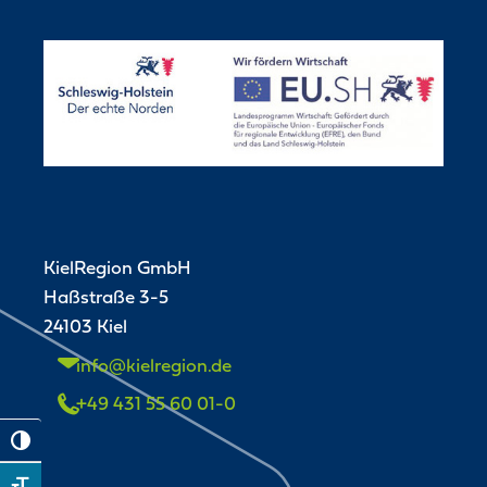
KielRegion GmbH
Haßstraße 3-5
24103 Kiel
info@kielregion.de
+49 431 55 60 01-0
Toggle High Contrast