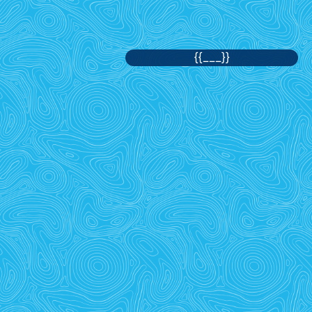
{{___}}