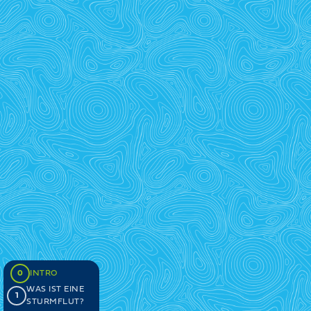
0
INTRO
WAS IST EINE
1
STURMFLUT?