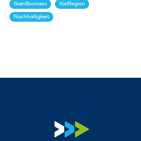
GrønBusiness
,
KielRegion
,
Nachhaltigkeit