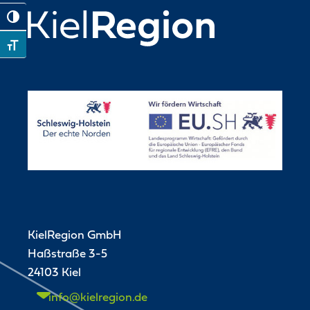
Toggle High Contrast
Toggle Font size
KielRegion GmbH
Haßstraße 3-5
24103 Kiel
info@kielregion.de