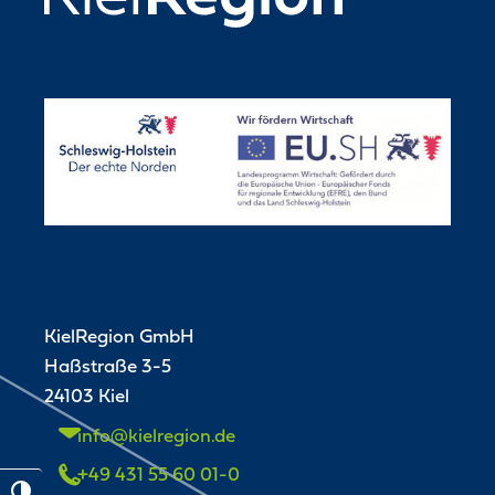
KielRegion GmbH
Haßstraße 3-5
24103 Kiel
info@kielregion.de
+49 431 55 60 01-0