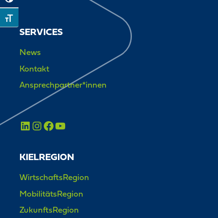
Toggle High Contrast
Toggle Font size
SERVICES
News
Kontakt
Ansprechpartner*innen
KIELREGION
WirtschaftsRegion
MobilitätsRegion
ZukunftsRegion