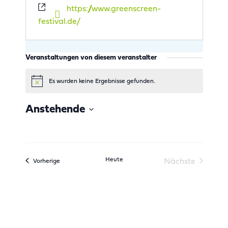
W
https://www.greenscreen-
e
festival.de/
b
s
e
Veranstaltungen von diesem veranstalter
i
t
Es wurden keine Ergebnisse gefunden.
e
H
i
n
Anstehende
w
e
D
i
s
a
t
u
Heute
Nächste
Veranstaltungen
Vorherige
Veranstaltu
m
w
ä
h
l