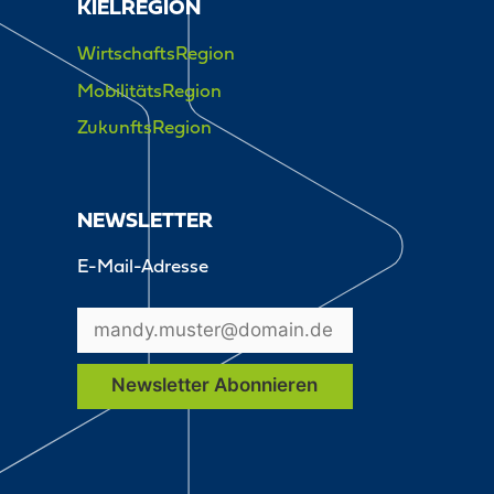
KIELREGION
WirtschaftsRegion
MobilitätsRegion
ZukunftsRegion
NEWSLETTER
E-Mail-Adresse